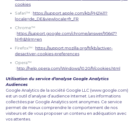
cookies
Safari™ :
https://support.apple.com/kb/PH21411?
locale=de_DE&viewlocale=fr_FR
Chrome™
:
https://support.google.com/chrome/answer/95647?
hl=fr&hlrm=en
Firefox™ :
https://support.mozilla.org/fr/kb/activer-
desactiver-cookies-preferences
Opera™
:
http://help.opera.com/Windows/10.20/fr/cookies.html
Utilisation du service d’analyse
Google Analytics
Audiences
Google Analytics de la société Google LLC (
www.google.com
)
est un outil d’analyse d’audience Internet. Les informations
collectées par Google Analytics sont anonymes. Ce service
permet de mieux comprendre le comportement de nos
visiteurs et de vous proposer un contenu en adéquation avec
vos attentes.